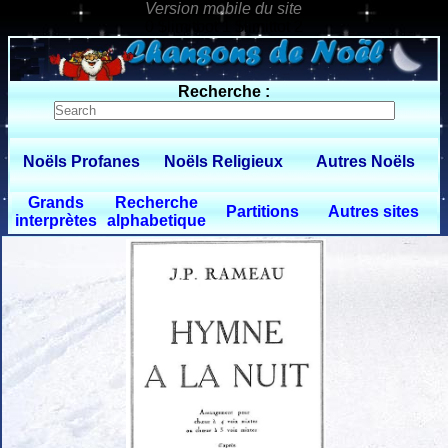
0 $limitbot 1 $limittot 2
Recherche :
Noëls Profanes
Noëls Religieux
Autres Noëls
Grands
Recherche
Partitions
Autres sites
interprètes
alphabetique