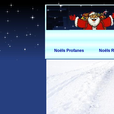
Noëls Profanes
Noëls R