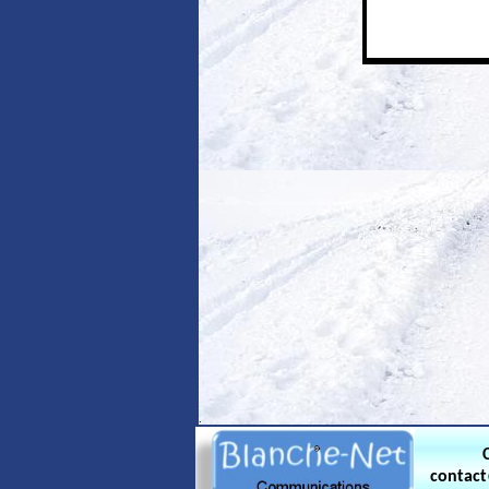
.
contac