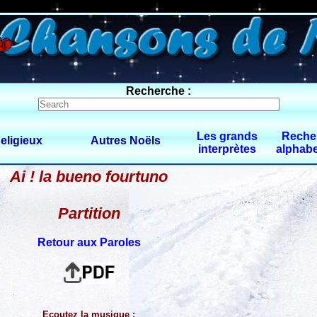
0 $limitbot 1 $limittot 2
Recherche :
Les grands
Reche
eligieux
Autres Noëls
interprètes
alphabe
Ai ! la bueno fourtuno
Partition
Retour aux Paroles
Ecoutez la musique :