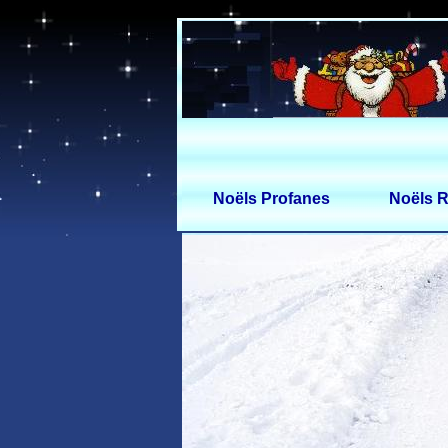
Noëls Profanes
Noëls R