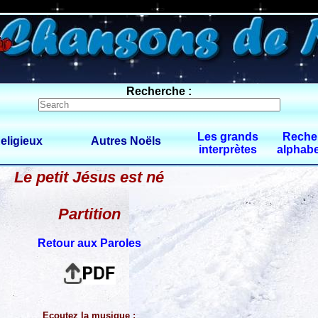
0 $limitbot 1 $limittot 2
Recherche :
Les grands
Reche
eligieux
Autres Noëls
interprètes
alphabe
Le petit Jésus est né
Partition
Retour aux Paroles
Ecoutez la musique :