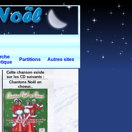
rche
Partitions
Autres sites
tique
Cette chanson existe
sur les CD suivants :
Chantons Noël en
choeur..