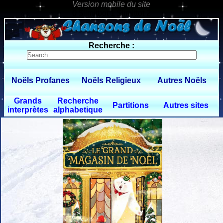
0 $limitbot 1 $limittot 2
Recherche :
Noëls Profanes
Noëls Religieux
Autres Noëls
Grands
Recherche
Partitions
Autres sites
interprètes
alphabetique