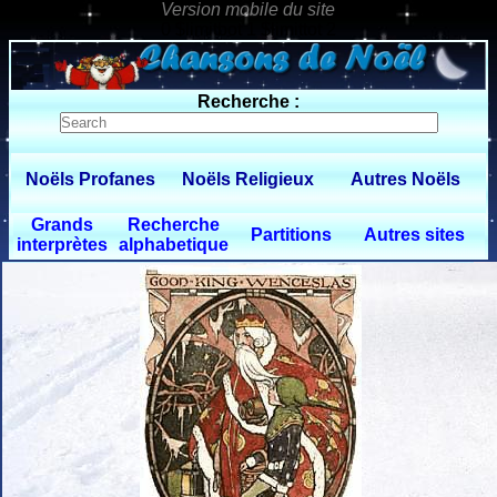
0 $limitbot 1 $limittot 2
Recherche :
Noëls Profanes
Noëls Religieux
Autres Noëls
Grands
Recherche
Partitions
Autres sites
interprètes
alphabetique