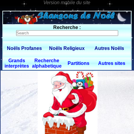
0 $limitbot 1 $limittot 2
Recherche :
Noëls Profanes
Noëls Religieux
Autres Noëls
Grands
Recherche
Partitions
Autres sites
interprètes
alphabetique