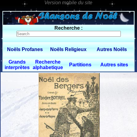
0 $limitbot 1 $limittot 2
Recherche :
Noëls Profanes
Noëls Religieux
Autres Noëls
Grands
Recherche
Partitions
Autres sites
interprètes
alphabetique