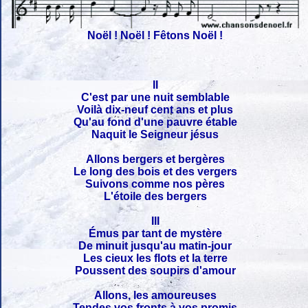
Noël ! Noël ! Fêtons Noël !
II
C'est par une nuit semblable
Voilà dix-neuf cent ans et plus
Qu'au fond d'une pauvre étable
Naquit le Seigneur jésus
Allons bergers et bergères
Le long des bois et des vergers
Suivons comme nos pères
L'étoile des bergers
III
Émus par tant de mystère
De minuit jusqu'au matin-jour
Les cieux les flots et la terre
Poussent des soupirs d'amour
Allons, les amoureuses
Tendes vos fronts à vos promis