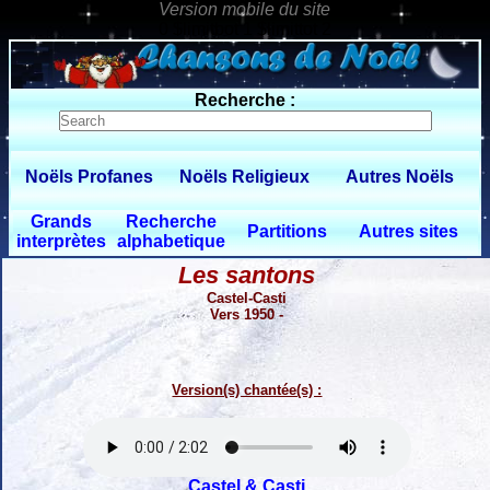
0 $limitbot 1 $limittot 2
Recherche :
Noëls Profanes
Noëls Religieux
Autres Noëls
Grands
Recherche
Partitions
Autres sites
interprètes
alphabetique
Les santons
Castel-Casti
Vers 1950 -
Version(s) chantée(s) :
Castel & Casti