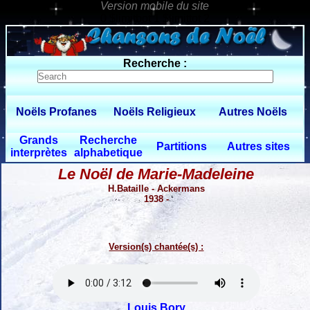
0 $limitbot 1 $limittot 2
Recherche :
Noëls Profanes
Noëls Religieux
Autres Noëls
Grands
Recherche
Partitions
Autres sites
interprètes
alphabetique
Le Noël de Marie-Madeleine
H.Bataille - Ackermans
1938 -
Version(s) chantée(s) :
Louis Bory