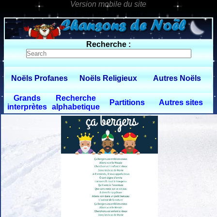
0 $limitbot 1 $limittot 2
Recherche :
Noëls Profanes
Noëls Religieux
Autres Noëls
Grands
Recherche
Partitions
Autres sites
interprètes
alphabetique