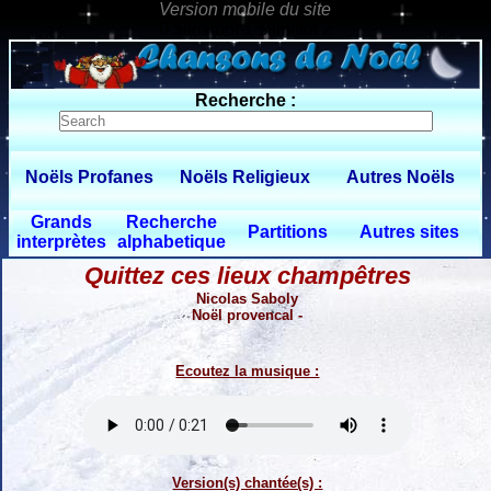
0 $limitbot 1 $limittot 2
Recherche :
Noëls Profanes
Noëls Religieux
Autres Noëls
Grands
Recherche
Partitions
Autres sites
interprètes
alphabetique
Quittez ces lieux champêtres
Nicolas Saboly
Noël provencal -
Ecoutez la musique :
Version(s) chantée(s) :