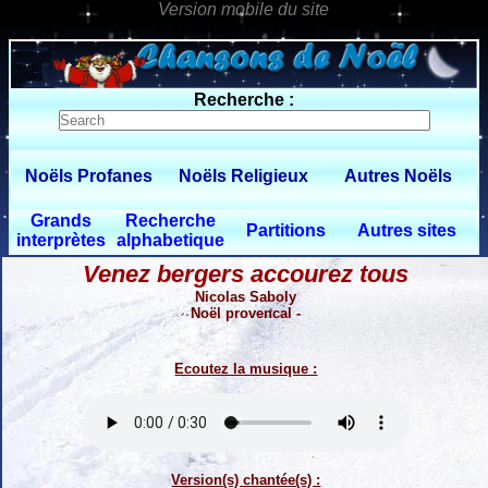
0 $limitbot 1 $limittot 2
Recherche :
Noëls Profanes
Noëls Religieux
Autres Noëls
Grands
Recherche
Partitions
Autres sites
interprètes
alphabetique
Venez bergers accourez tous
Nicolas Saboly
Noël provencal -
Ecoutez la musique :
Version(s) chantée(s) :