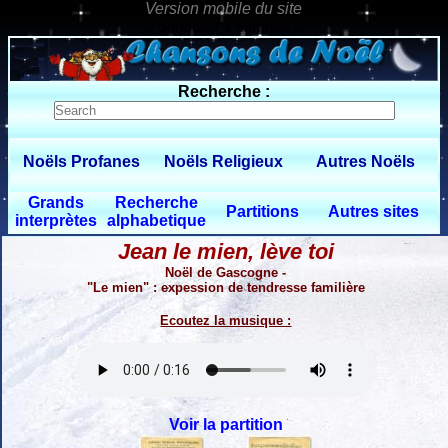
0 $limitbot 1 $limittot 2
Recherche :
Noëls Profanes
Noëls Religieux
Autres Noëls
Grands
Recherche
Partitions
Autres sites
interprètes
alphabetique
Jean le mien, lève toi
Noël de Gascogne -
"Le mien" : expession de tendresse familière
Ecoutez la musique :
Voir la partition