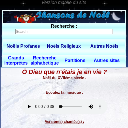
0 $limitbot 1 $limittot 2
Recherche :
Noëls Profanes
Noëls Religieux
Autres Noëls
Grands
Recherche
Partitions
Autres sites
interprètes
alphabetique
Ô Dieu que n'étais je en vie ?
Noël du XVIIème siècle -
Ecoutez la musique :
Version(s) chantée(s) :