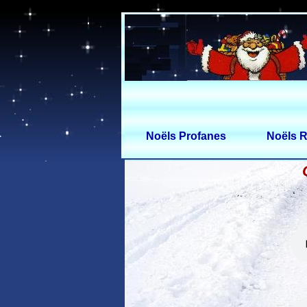
Noëls Profanes
Noëls R