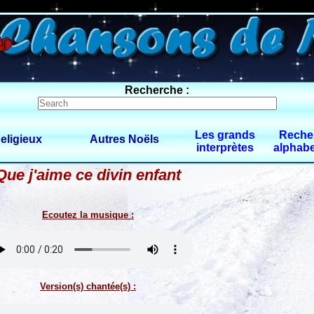
0 $limitbot 1 $limittot 2
Recherche :
Les grands
Reche
eligieux
Autres Noëls
interprètes
alphabe
Que j'aime ce divin enfant
Ecoutez la musique :
Version(s) chantée(s) :