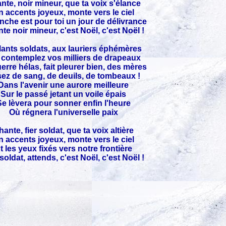
nte, noir mineur, que ta voix s'élance
n accents joyeux, monte vers le ciel
che est pour toi un jour de délivrance
te noir mineur, c'est Noël, c'est Noël !
llants soldats, aux lauriers éphémères
 contemplez vos milliers de drapeaux
erre hélas, fait pleurer bien, des mères
ez de sang, de deuils, de tombeaux !
Dans l'avenir une aurore meilleure
Sur le passé jetant un voile épais
Se lèvera pour sonner enfin l'heure
Où régnera l'universelle paix
ante, fier soldat, que ta voix altière
n accents joyeux, monte vers le ciel
t les yeux fixés vers notre frontière
 soldat, attends, c'est Noël, c'est Noël !