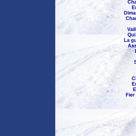
Cha
E
Diman
Chan
Vai
Qui
La gu
Ass
Ch
E
E
Fier