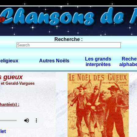
0 $limitbot 1 $limittot 2
Recherche :
Les grands
Reche
eligieux
Autres Noëls
interprètes
alphabe
s gueux
 et Gerald-Vargues
hantée(s) :
let