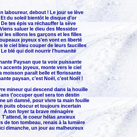
n laboureur, debout ! Le jour se lève
Et du soleil bientôt le disque d'or
De tes épis va réchauffer la sève
Viens saluer le dieu des Messidor
r les sillons les garçons et les filles
oupeaux joyeux s'en vont en liberté
 le ciel bleu couper de leurs faucilles
Le blé qui doit nourrir l'humanité
hante Paysan que ta voix puissante
n accents joyeux, monte vers le ciel
a moisson paraît belle et florissante
ante paysan, c'est Noël, c'est Noël !
re mineur qui descend dans la houille
ans t'occuper quel sera ton destin
 un damné, pour vivre ta main fouille
n puits obscur et toujours incertain
A ton foyer ta brave ménagère
T'attend, le coeur hélas anxieux
s de ton tombeau, renais à la lumière
ici dimanche, un jour au malheureux