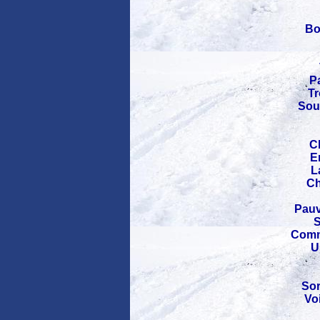
Bo
Pa
Tr
Sous
C
E
L
Ch
Pauv
S
Comme
U
Sor
Vo