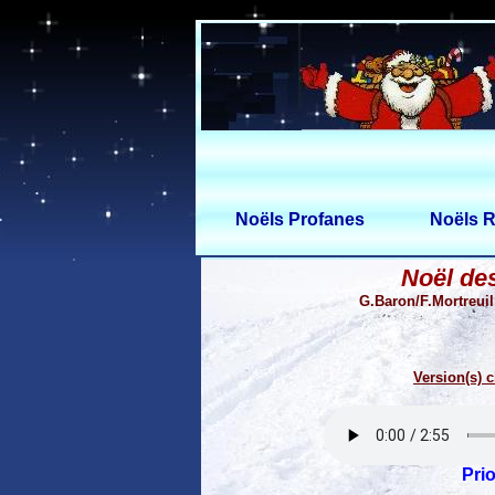
Noëls Profanes
Noëls R
Noël de
G.Baron/F.Mortreuil
Version(s) c
Prio