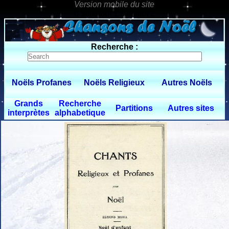
0 $limitbot 1 $limittot 2
Recherche :
Noëls Profanes
Noëls Religieux
Autres Noëls
Grands
Recherche
Partitions
Autres sites
interprètes
alphabetique