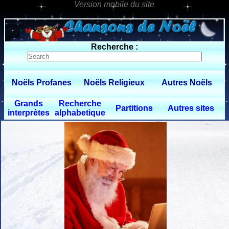
0 $limitbot 1 $limittot 2
Recherche :
Noëls Profanes
Noëls Religieux
Autres Noëls
Grands
Recherche
Partitions
Autres sites
interprètes
alphabetique