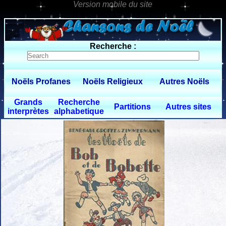
0 $limitbot 1 $limittot 2
Recherche :
Noëls Profanes
Noëls Religieux
Autres Noëls
Grands
Recherche
Partitions
Autres sites
interprètes
alphabetique