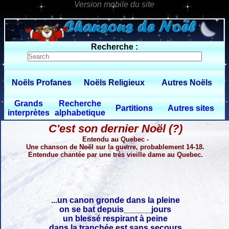
0 $limitbot 1 $limittot 2
Recherche :
Noëls Profanes
Noëls Religieux
Autres Noëls
Grands
Recherche
Partitions
Autres sites
interprètes
alphabetique
C'est son dernier Noël (?)
Entendu au Quebec -
Une chanson de Noël sur la guerre, probablement 14-18.
Entendue chantée par une très vieille dame au Quebec.
...un canon gronde dans la pleine
on se bat depuis______jours
un blessé respirant à peine
dans la tranchée est sans secours