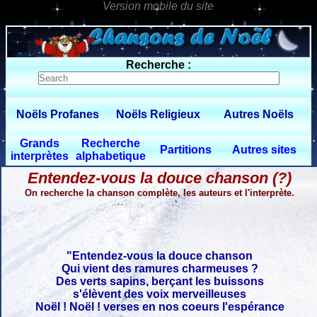
0 $limitbot 1 $limittot 2
Recherche :
Noëls Profanes
Noëls Religieux
Autres Noëls
Grands
Recherche
Partitions
Autres sites
interprètes
alphabetique
Entendez-vous la douce chanson (?)
On recherche la chanson complète, les auteurs et l'interprète.
"Entendez-vous la douce chanson
Qui vient des ramures charmeuses ?
Des verts sapins, berçant les buissons
s'élèvent des voix merveilleuses
Noël ! Noël ! verses en nos coeurs l'espérance