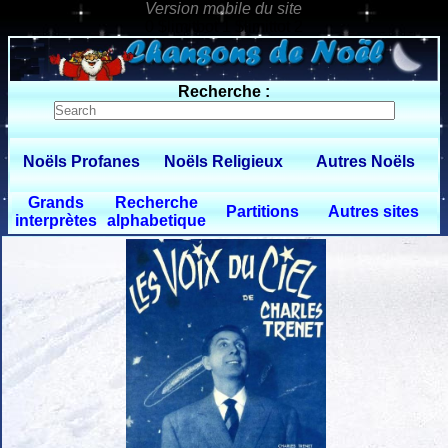
0 $limitbot 1 $limittot 2
Recherche :
Noëls Profanes
Noëls Religieux
Autres Noëls
Grands
Recherche
Partitions
Autres sites
interprètes
alphabetique