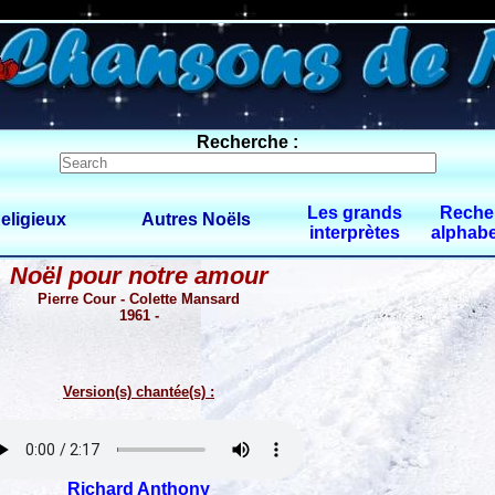
0 $limitbot 1 $limittot 2
Recherche :
Les grands
Reche
eligieux
Autres Noëls
interprètes
alphabe
Noël pour notre amour
Pierre Cour - Colette Mansard
1961 -
Version(s) chantée(s) :
Richard Anthony