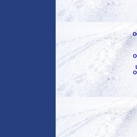
O
O
O