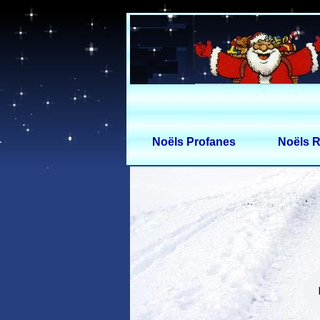
Noëls Profanes
Noëls R