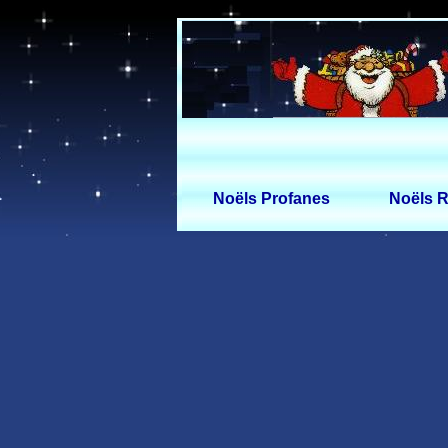
Noëls Profanes
Noëls R