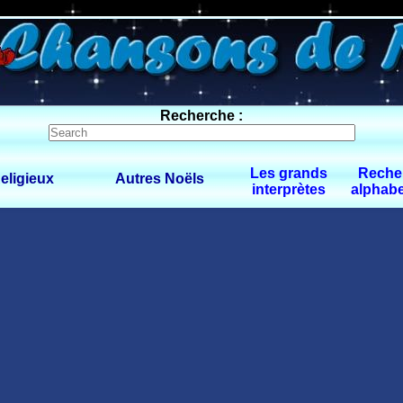
0 $limitbot 1 $limittot 2
Recherche :
Les grands
Reche
eligieux
Autres Noëls
interprètes
alphabe