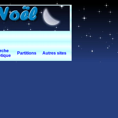
rche
Partitions
Autres sites
tique