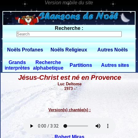
0 $limitbot 1 $limittot 2
Recherche :
Noëls Profanes
Noëls Religieux
Autres Noëls
Grands
Recherche
Partitions
Autres sites
interprètes
alphabetique
Jésus-Christ est né en Provence
Luc Deltome
1973 -
Version(s) chantée(s) :
Robert Miras