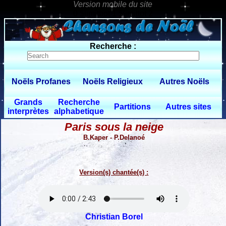
0 $limitbot 1 $limittot 2
Recherche :
Noëls Profanes
Noëls Religieux
Autres Noëls
Grands
Recherche
Partitions
Autres sites
interprètes
alphabetique
Paris sous la neige
B.Kaper - P.Delanoé
Version(s) chantée(s) :
Christian Borel