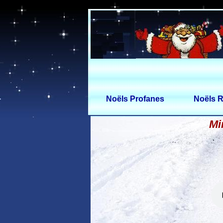
Noëls Profanes
Noëls R
Mi