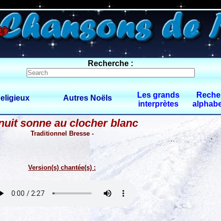
0 $limitbot 1 $limittot 2
Recherche :
Les grands
Reche
eligieux
Autres Noëls
interprètes
alphabe
nuit sonne au clocher blanc
Traditionnel Bresse -
Version(s) chantée(s) :