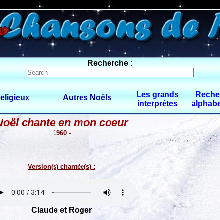
0 $limitbot 1 $limittot 2
Recherche :
Les grands
Reche
eligieux
Autres Noëls
interprètes
alphabe
Noël chante en mon coeur
1960 -
Version(s) chantée(s) :
Claude et Roger