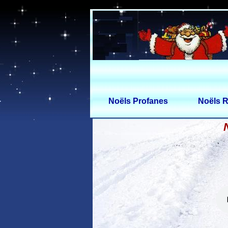
Noëls Profanes
Noëls R