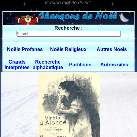
0 $limitbot 1 $limittot 2
Recherche :
Noëls Profanes
Noëls Religieux
Autres Noëls
Grands
Recherche
Partitions
Autres sites
interprètes
alphabetique