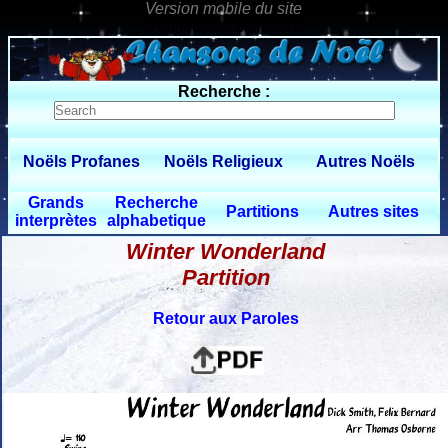
0 $limitbot 1 $limittot 2
Recherche :
Noëls Profanes
Noëls Religieux
Autres Noëls
Grands
Recherche
Partitions
Autres sites
interprètes
alphabetique
Winter Wonderland
Partition
Retour aux Paroles