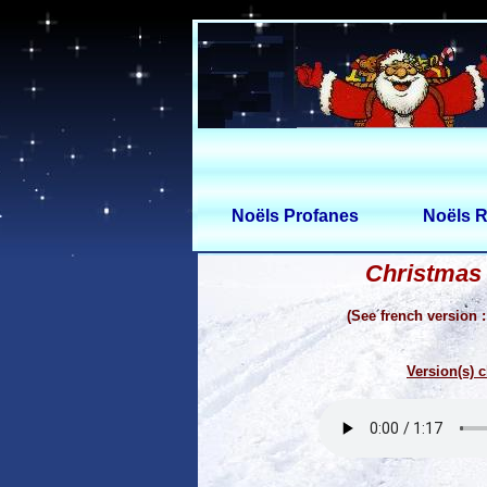
Noëls Profanes
Noëls R
Christmas
(See french version 
Version(s) c