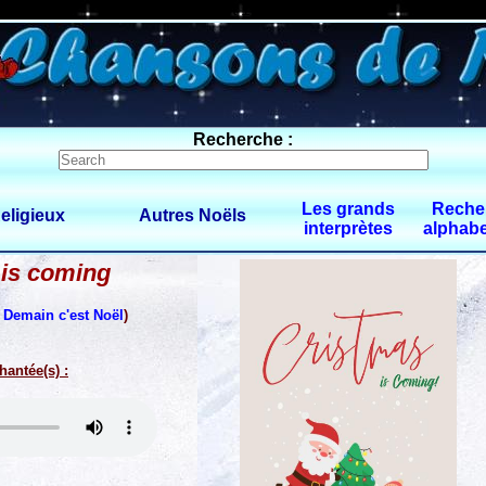
0 $limitbot 1 $limittot 2
Recherche :
Les grands
Reche
eligieux
Autres Noëls
interprètes
alphabe
 is coming
:
Demain c'est Noël
)
hantée(s) :