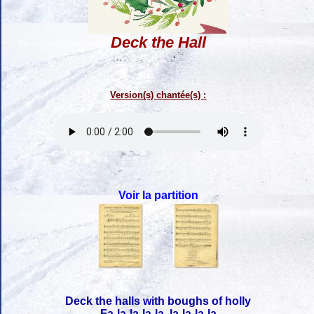
Deck the Hall
Version(s) chantée(s) :
Voir la partition
Deck the halls with boughs of holly
Fa-la-la-la-la, la-la-la-la