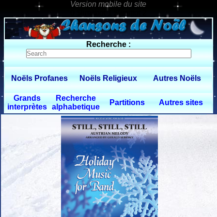
0 $limitbot 1 $limittot 2
Recherche :
Noëls Profanes
Noëls Religieux
Autres Noëls
Grands
Recherche
Partitions
Autres sites
interprètes
alphabetique