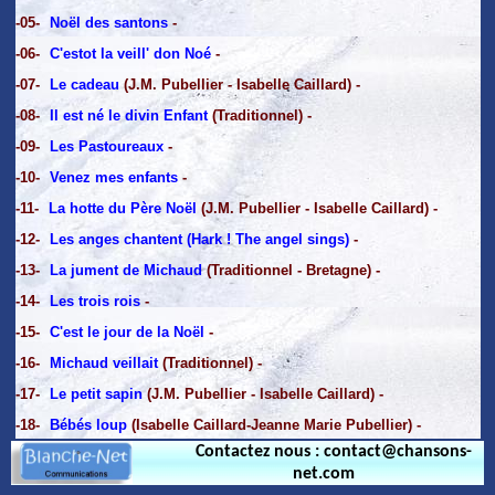
-05-
Noël des santons
-
-06-
C'estot la veill' don Noé
-
-07-
Le cadeau
(J.M. Pubellier - Isabelle Caillard) -
-08-
Il est né le divin Enfant
(Traditionnel) -
-09-
Les Pastoureaux
-
-10-
Venez mes enfants
-
-11-
La hotte du Père Noël
(J.M. Pubellier - Isabelle Caillard) -
-12-
Les anges chantent (Hark ! The angel sings)
-
-13-
La jument de Michaud
(Traditionnel - Bretagne) -
-14-
Les trois rois
-
-15-
C'est le jour de la Noël
-
-16-
Michaud veillait
(Traditionnel) -
-17-
Le petit sapin
(J.M. Pubellier - Isabelle Caillard) -
-18-
Bébés loup
(Isabelle Caillard-Jeanne Marie Pubellier) -
Contactez nous : contact@chansons-
net.com