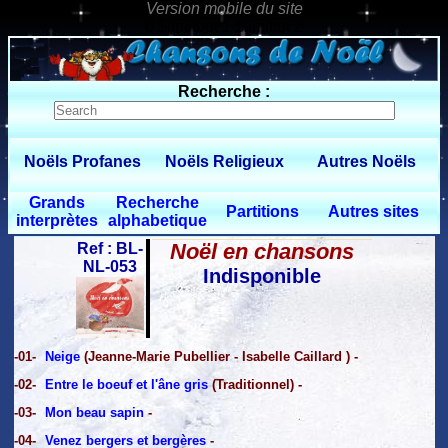
0 $limitbot 1 $limittot 2
Recherche :
Noëls Profanes
Noëls Religieux
Autres Noëls
Grands
Recherche
Partitions
Autres sites
interprètes
alphabetique
Noël en chansons
Ref : BL-
NL-053
Indisponible
-01-
Neige
(Jeanne-Marie Pubellier - Isabelle Caillard ) -
-02-
Entre le boeuf et l'âne gris
(Traditionnel) -
-03-
Mon beau sapin
-
-04-
Venez bergers et bergères
-