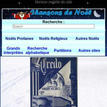
0 $limitbot 1 $limittot 2
Recherche :
Noëls Profanes
Noëls Religieux
Autres Noëls
Grands
Recherche
Partitions
Autres sites
interprètes
alphabetique