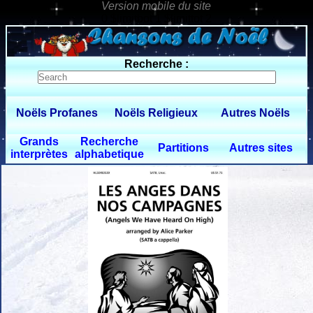
0 $limitbot 1 $limittot 2
Recherche :
Noëls Profanes
Noëls Religieux
Autres Noëls
Grands
Recherche
Partitions
Autres sites
interprètes
alphabetique