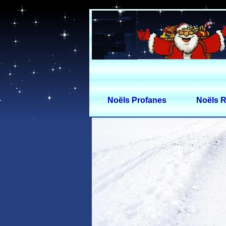
Noëls Profanes
Noëls R