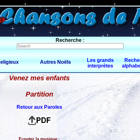
0 $limitbot 1 $limittot 2
Recherche :
Les grands
Reche
eligieux
Autres Noëls
interprètes
alphabe
Venez mes enfants
Partition
Retour aux Paroles
Ecoutez la musique :