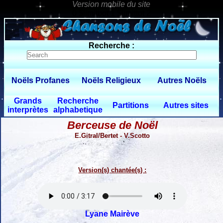
0 $limitbot 1 $limittot 2
Recherche :
Noëls Profanes
Noëls Religieux
Autres Noëls
Grands
Recherche
Partitions
Autres sites
interprètes
alphabetique
Berceuse de Noël
E.Gitral/Bertet - V.Scotto
Version(s) chantée(s) :
Lyane Mairève