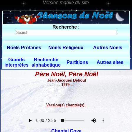
0 $limitbot 1 $limittot 2
Recherche :
Noëls Profanes
Noëls Religieux
Autres Noëls
Grands
Recherche
Partitions
Autres sites
interprètes
alphabetique
Père Noël, Père Noël
Jean-Jacques Debout
1979 -
Version(s) chantée(s) :
Chantal Goya