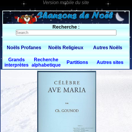
0 $limitbot 1 $limittot 2
Recherche :
Noëls Profanes
Noëls Religieux
Autres Noëls
Grands
Recherche
Partitions
Autres sites
interprètes
alphabetique