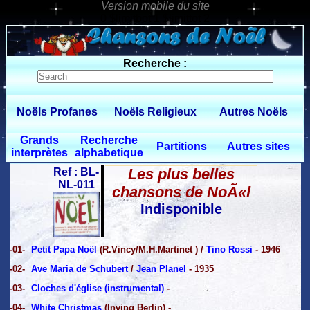
0 $limitbot 1 $limittot 2
Recherche :
Noëls Profanes
Noëls Religieux
Autres Noëls
Grands
Recherche
Partitions
Autres sites
interprètes
alphabetique
Les plus belles
Ref : BL-
NL-011
chansons de NoÃ«l
Indisponible
-01-
Petit Papa Noël
(R.Vincy/M.H.Martinet ) /
Tino Rossi
- 1946
-02-
Ave Maria de Schubert
/
Jean Planel
- 1935
-03-
Cloches d'église (instrumental)
-
-04-
White Christmas
(Inving Berlin) -