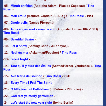
-05-
Minuit chrétien
(Adolphe Adam - Placide Cappeau) /
Tino
Rossi
-
-06-
Mon étoile
(Maurice Vandair - S.Alia ) /
Tino Rossi
- 1941
-07-
Jingle bells
(James Pierpont) -
-08-
Trois anges sont venus ce soir
(Augusta Holmes 1845-1903) /
Tino Rossi
-
-09-
Beautiful Savior
-
-10-
Let it snow
(Sammy Cahn - Jule Styne) -
-12-
Noël en mer
(Ackerman/Foucher) /
Tino Rossi
-
-13-
Silent Night
-
-14-
Tant qu'il y aura des étoiles
(Scotto/Hornez/Vendresse ) /
Tino
Rossi
-
-15-
Ave Maria de Gounod
/
Tino Rossi
- 1941
-16-
Every Time I Feel The Spirit
-
-21-
O little town of Bethlehem
(L.Redner - P.Brooks) -
-22-
God rest ye merry gentlemen
-
-24-
Let's start the new year right
(Irving Berlin) -